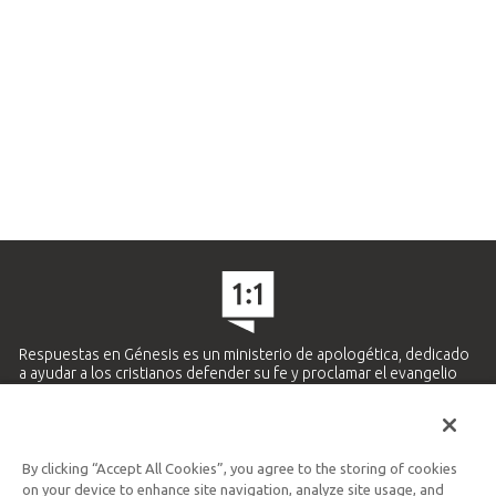
Respuestas en Génesis es un ministerio de apologética, dedicado
a ayudar a los cristianos defender su fe y proclamar el evangelio
de Jesucristo.
APRENDE MÁS
By clicking “Accept All Cookies”, you agree to the storing of cookies
Ministerio Hispano y Latinoamericano
on your device to enhance site navigation, analyze site usage, and