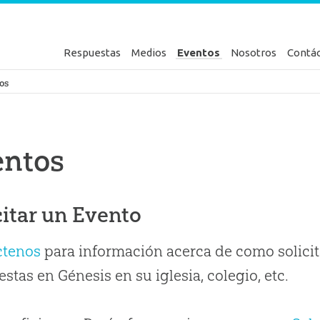
Respuestas
Medios
Eventos
Nosotros
Contá
en Génesis
os
entos
citar un Evento
ctenos
para información acerca de como solicit
stas en Génesis en su iglesia, colegio, etc.