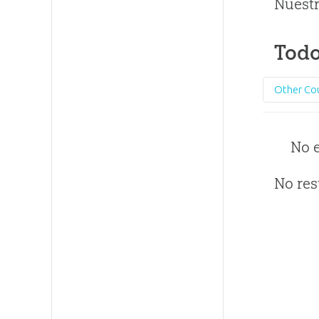
Nuestr
Todo
Other Co
No 
No res