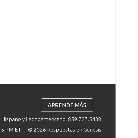
APRENDE MÁS
o Hispano y Latinoamericano
859.727.5438
M–5 PM ET
© 2026 Respuestas en Génesis