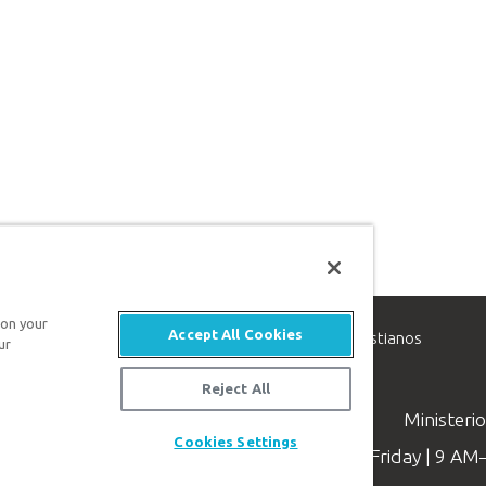
 on your
Accept All Cookies
inisterio de apologética, dedicado a ayudar a los cristianos
ur
evangelio de Jesucristo.
Reject All
Ministeri
Cookies Settings
Available Monday–Friday | 9 A