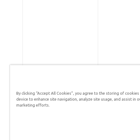
By clicking “Accept All Cookies”, you agree to the storing of cookies
Respuestas en Génesis es un m
device to enhance site navigation, analyze site usage, and assist in o
defender su fe y proclamar el 
marketing efforts.