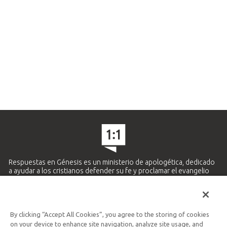
Respuestas en Génesis es un ministerio de apologética, dedicado
a ayudar a los cristianos defender su fe y proclamar el evangelio
de Jesucristo.
APRENDE MÁS
By clicking “Accept All Cookies”, you agree to the storing of cookies
Ministerio Hispano y Latinoamericano
on your device to enhance site navigation, analyze site usage, and