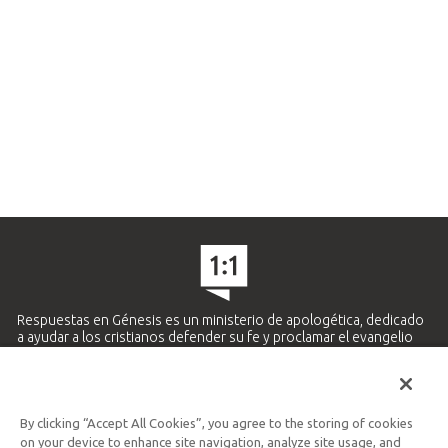
Respuestas en Génesis es un ministerio de apologética, dedicado
a ayudar a los cristianos defender su fe y proclamar el evangelio
de Jesucristo.
APRENDE MÁS
By clicking “Accept All Cookies”, you agree to the storing of cookies
Ministerio Hispano y Latinoamericano
on your device to enhance site navigation, analyze site usage, and