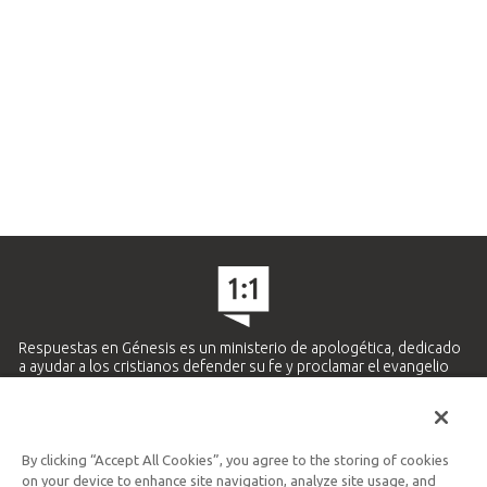
Respuestas en Génesis es un ministerio de apologética, dedicado
a ayudar a los cristianos defender su fe y proclamar el evangelio
de Jesucristo.
APRENDE MÁS
By clicking “Accept All Cookies”, you agree to the storing of cookies
Ministerio Hispano y Latinoamericano
on your device to enhance site navigation, analyze site usage, and