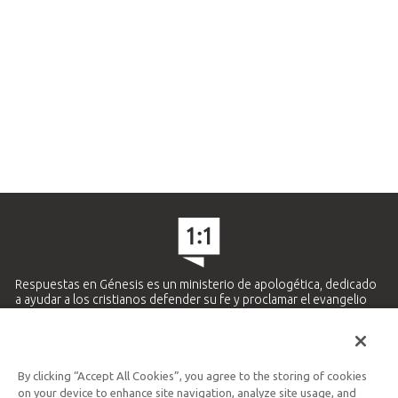
Respuestas en Génesis es un ministerio de apologética, dedicado
a ayudar a los cristianos defender su fe y proclamar el evangelio
de Jesucristo.
APRENDE MÁS
By clicking “Accept All Cookies”, you agree to the storing of cookies
Ministerio Hispano y Latinoamericano
on your device to enhance site navigation, analyze site usage, and