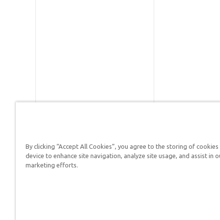
By clicking “Accept All Cookies”, you agree to the storing of cookies
Respuestas en Génesis es un m
device to enhance site navigation, analyze site usage, and assist in o
defender su fe y proclamar el 
marketing efforts.