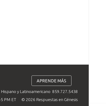
APRENDE MÁS
o Hispano y Latinoamericano
859.727.5438
M–5 PM ET
© 2026 Respuestas en Génesis