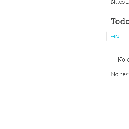
Nuestr
Todo
Peru
No 
No res