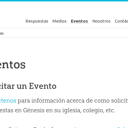
Respuestas
Medios
Eventos
Nosotros
Contá
en Génesis
os
entos
citar un Evento
ctenos
para información acerca de como solicit
stas en Génesis en su iglesia, colegio, etc.