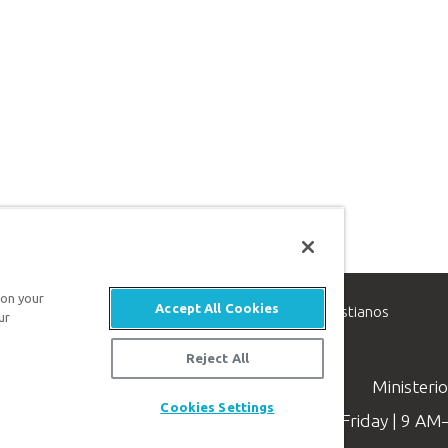
 on your
Accept All Cookies
inisterio de apologética, dedicado a ayudar a los cristianos
ur
evangelio de Jesucristo.
Reject All
Ministeri
Cookies Settings
Available Monday–Friday | 9 A