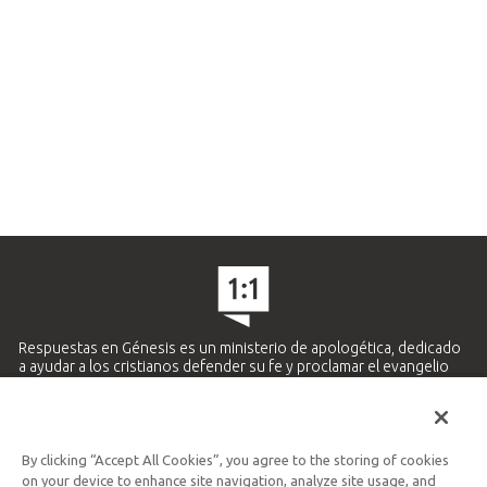
Respuestas en Génesis es un ministerio de apologética, dedicado
a ayudar a los cristianos defender su fe y proclamar el evangelio
de Jesucristo.
APRENDE MÁS
By clicking “Accept All Cookies”, you agree to the storing of cookies
Ministerio Hispano y Latinoamericano
on your device to enhance site navigation, analyze site usage, and