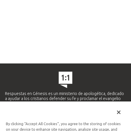
Respuestas en Génesis es un ministerio de apologética, dedicado
a ayudar a los cristianos defender su fe y proclamar el evangelio
de Jesucristo.
APRENDE MÁS
By clicking “Accept All Cookies”, you agree to the storing of cookies
Ministerio Hispano y Latinoamericano
on your device to enhance site navigation, analyze site usage, and