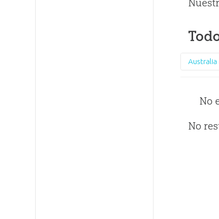
Nuestr
Todo
No 
No res