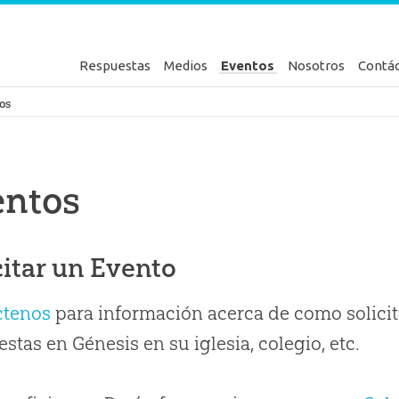
Respuestas
Medios
Eventos
Nosotros
Contá
en Génesis
os
entos
citar un Evento
ctenos
para información acerca de como solicit
stas en Génesis en su iglesia, colegio, etc.