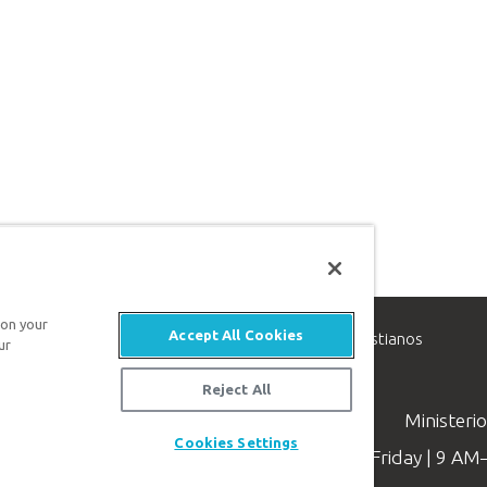
 on your
Accept All Cookies
inisterio de apologética, dedicado a ayudar a los cristianos
ur
evangelio de Jesucristo.
Reject All
Ministeri
Cookies Settings
Available Monday–Friday | 9 A