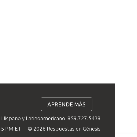
APRENDE MÁS
o Hispano y Latinoamericano
859.727.5438
M–5 PM ET
© 2026 Respuestas en Génesis