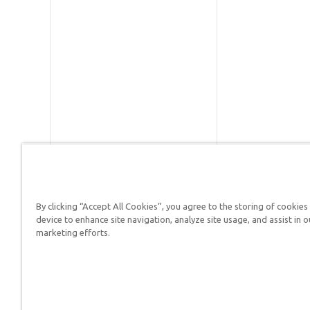
By clicking “Accept All Cookies”, you agree to the storing of cookies
Respuestas en Génesis es un m
device to enhance site navigation, analyze site usage, and assist in o
defender su fe y proclamar el 
marketing efforts.