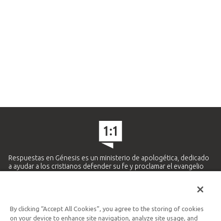
Respuestas en Génesis es un ministerio de apologética, dedicado
a ayudar a los cristianos defender su fe y proclamar el evangelio
de Jesucristo.
APRENDE MÁS
By clicking “Accept All Cookies”, you agree to the storing of cookies
Ministerio Hispano y Latinoamericano
on your device to enhance site navigation, analyze site usage, and