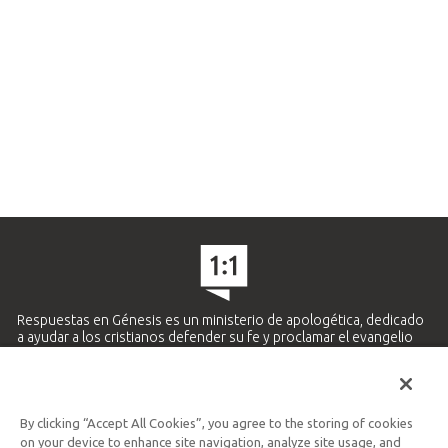
Respuestas en Génesis es un ministerio de apologética, dedicado
a ayudar a los cristianos defender su fe y proclamar el evangelio
de Jesucristo.
APRENDE MÁS
By clicking “Accept All Cookies”, you agree to the storing of cookies
Ministerio Hispano y Latinoamericano
on your device to enhance site navigation, analyze site usage, and