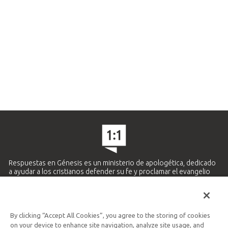
Respuestas en Génesis es un ministerio de apologética, dedicado
a ayudar a los cristianos defender su fe y proclamar el evangelio
de Jesucristo.
APRENDE MÁS
By clicking “Accept All Cookies”, you agree to the storing of cookies
Ministerio Hispano y Latinoamericano
on your device to enhance site navigation, analyze site usage, and