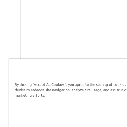
By clicking “Accept All Cookies”, you agree to the storing of cookies
Respuestas en Génesis es un m
device to enhance site navigation, analyze site usage, and assist in o
defender su fe y proclamar el 
marketing efforts.