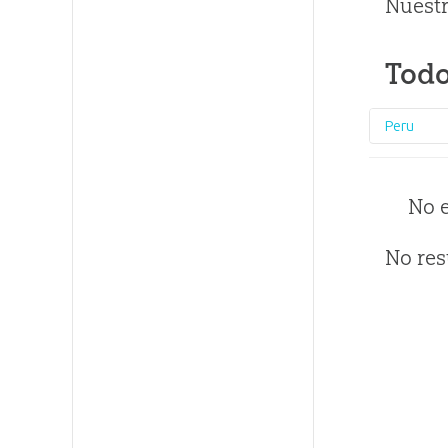
Nuestr
Todo
Peru
No 
No res