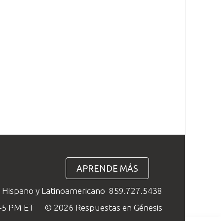
APRENDE MÁS
o Hispano y Latinoamericano
859.727.5438
M–5 PM ET
© 2026 Respuestas en Génesis