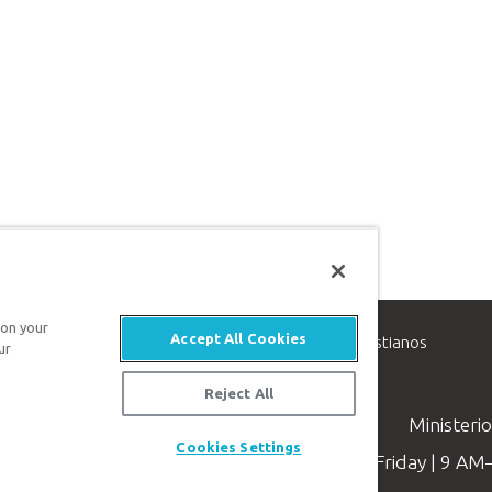
 on your
Accept All Cookies
inisterio de apologética, dedicado a ayudar a los cristianos
ur
evangelio de Jesucristo.
Reject All
Ministeri
Cookies Settings
Available Monday–Friday | 9 A