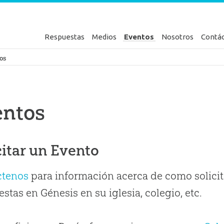
Respuestas
Medios
Eventos
Nosotros
Contá
en Génesis
os
entos
citar un Evento
ctenos
para información acerca de como solicit
stas en Génesis en su iglesia, colegio, etc.