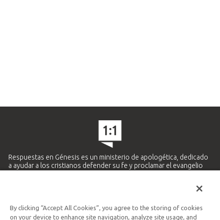
Respuestas en Génesis es un ministerio de apologética, dedicado
a ayudar a los cristianos defender su fe y proclamar el evangelio
de Jesucristo.
APRENDE MÁS
By clicking “Accept All Cookies”, you agree to the storing of cookies
Ministerio Hispano y Latinoamericano
on your device to enhance site navigation, analyze site usage, and