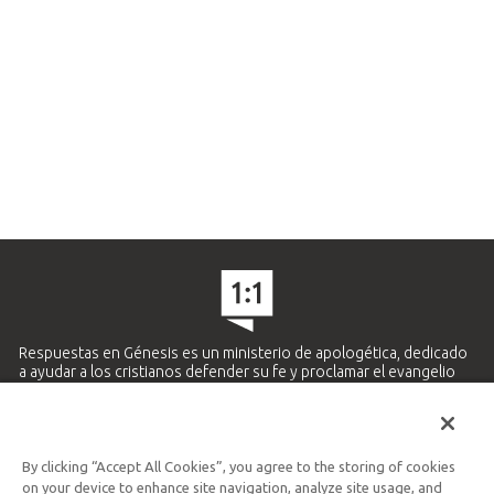
Respuestas en Génesis es un ministerio de apologética, dedicado
a ayudar a los cristianos defender su fe y proclamar el evangelio
de Jesucristo.
APRENDE MÁS
By clicking “Accept All Cookies”, you agree to the storing of cookies
Ministerio Hispano y Latinoamericano
on your device to enhance site navigation, analyze site usage, and