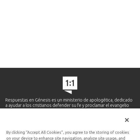
Respuestas en Génesis es un ministerio de apologética, dedicado
a ayudar a los cristianos defender su fe y proclamar el evangelio
de Jesucristo.
APRENDE MÁS
By clicking “Accept All Cookies”, you agree to the storing of cookies
Ministerio Hispano y Latinoamericano
on your device to enhance site navigation, analyze site usage, and