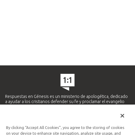
Respuestas en Génesis es un ministerio de apologética, dedicado
a ayudar a los cristianos defender su fe y proclamar el evangelio
de Jesucristo.
APRENDE MÁS
By clicking “Accept All Cookies”, you agree to the storing of cookies
Ministerio Hispano y Latinoamericano
on your device to enhance site navigation, analyze site usage, and