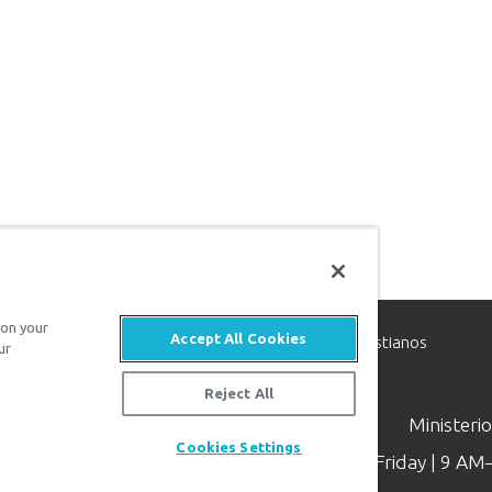
 on your
Accept All Cookies
inisterio de apologética, dedicado a ayudar a los cristianos
ur
evangelio de Jesucristo.
Reject All
Ministeri
Cookies Settings
Available Monday–Friday | 9 A