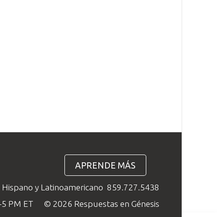
APRENDE MÁS
o Hispano y Latinoamericano
859.727.5438
M–5 PM ET
© 2026 Respuestas en Génesis