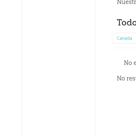
Nuestr
Todo
Canada
No 
No res