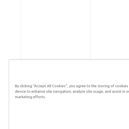
By clicking “Accept All Cookies”, you agree to the storing of cookies
Respuestas en Génesis es un m
device to enhance site navigation, analyze site usage, and assist in o
defender su fe y proclamar el 
marketing efforts.