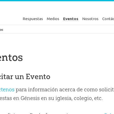
Respuestas
Medios
Eventos
Nosotros
Contá
en Génesis
os
entos
citar un Evento
ctenos
para información acerca de como solicit
stas en Génesis en su iglesia, colegio, etc.