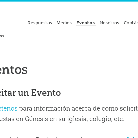
Respuestas
Medios
Eventos
Nosotros
Contá
en Génesis
os
entos
citar un Evento
ctenos
para información acerca de como solicit
stas en Génesis en su iglesia, colegio, etc.