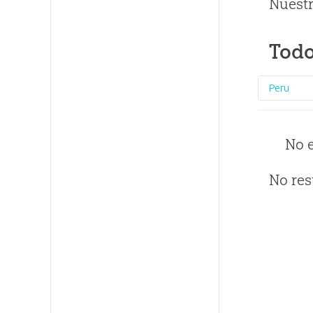
Nuestr
Todo
Peru
No 
No res