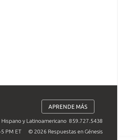
APRENDE MÁS
o Hispano y Latinoamericano
859.727.5438
M–5 PM ET
© 2026 Respuestas en Génesis