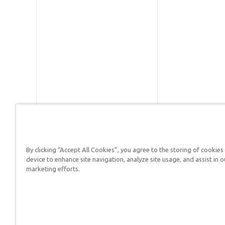
By clicking “Accept All Cookies”, you agree to the storing of cookies
Respuestas en Génesis es un m
device to enhance site navigation, analyze site usage, and assist in o
defender su fe y proclamar el 
marketing efforts.