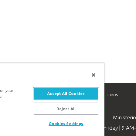
 on your
Accept All Cookies
inisterio de apologética, dedicado a ayudar a los cristianos
ur
evangelio de Jesucristo.
Reject All
Ministeri
Cookies Settings
Available Monday–Friday | 9 A