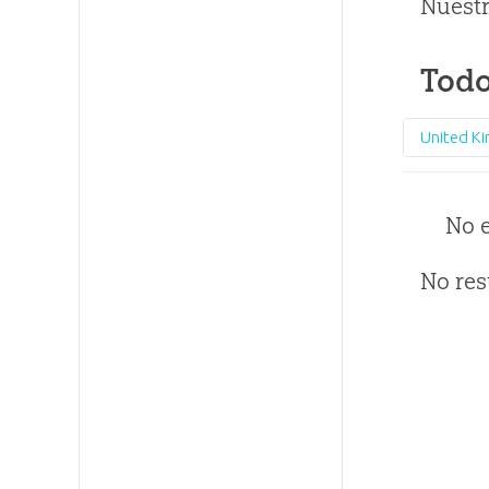
Nuestr
Todo
United K
No 
No res