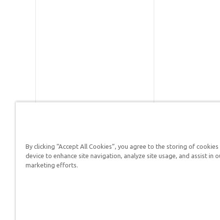
By clicking “Accept All Cookies”, you agree to the storing of cookies
Respuestas en Génesis es un m
device to enhance site navigation, analyze site usage, and assist in o
defender su fe y proclamar el 
marketing efforts.