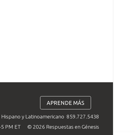
APRENDE MÁS
o Hispano y Latinoamericano
859.727.5438
M–5 PM ET
© 2026 Respuestas en Génesis