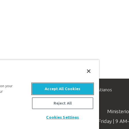
 on your
Accept All Cookies
inisterio de apologética, dedicado a ayudar a los cristianos
ur
evangelio de Jesucristo.
Reject All
Ministeri
Cookies Settings
Available Monday–Friday | 9 A