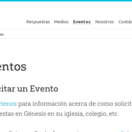
Respuestas
Medios
Eventos
Nosotros
Contá
en Génesis
os
entos
citar un Evento
ctenos
para información acerca de como solicit
stas en Génesis en su iglesia, colegio, etc.