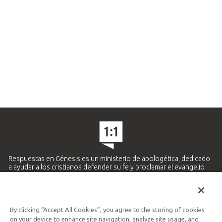
Respuestas en Génesis es un ministerio de apologética, dedicado
a ayudar a los cristianos defender su fe y proclamar el evangelio
de Jesucristo.
APRENDE MÁS
By clicking “Accept All Cookies”, you agree to the storing of cookies
Ministerio Hispano y Latinoamericano
on your device to enhance site navigation, analyze site usage, and