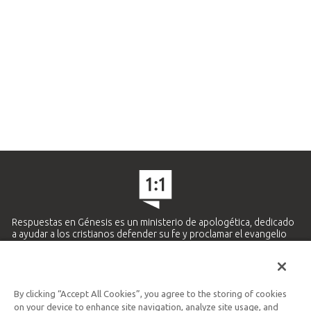
Respuestas en Génesis es un ministerio de apologética, dedicado
a ayudar a los cristianos defender su fe y proclamar el evangelio
de Jesucristo.
APRENDE MÁS
By clicking “Accept All Cookies”, you agree to the storing of cookies
Ministerio Hispano y Latinoamericano
on your device to enhance site navigation, analyze site usage, and