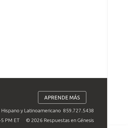
APRENDE MÁS
o Hispano y Latinoamericano
859.727.5438
M–5 PM ET
© 2026 Respuestas en Génesis