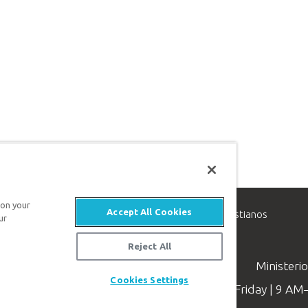
 on your
Accept All Cookies
inisterio de apologética, dedicado a ayudar a los cristianos
ur
evangelio de Jesucristo.
Reject All
Ministeri
Cookies Settings
Available Monday–Friday | 9 A