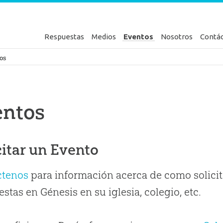
Respuestas
Medios
Eventos
Nosotros
Contá
en Génesis
os
entos
citar un Evento
ctenos
para información acerca de como solicit
stas en Génesis en su iglesia, colegio, etc.