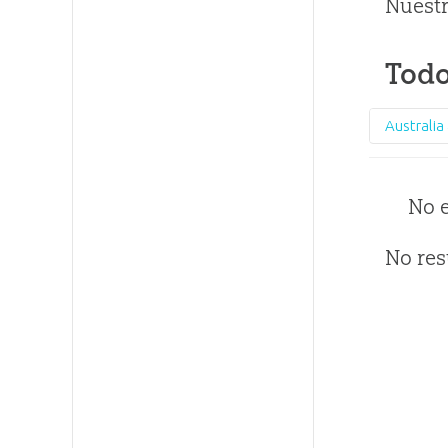
Nuestr
Todo
No 
No res