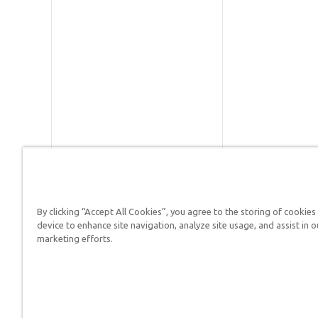
By clicking “Accept All Cookies”, you agree to the storing of cookies
Respuestas en Génesis es un m
device to enhance site navigation, analyze site usage, and assist in o
defender su fe y proclamar el 
marketing efforts.