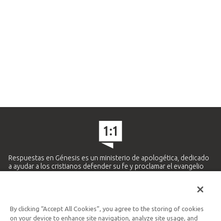
Respuestas en Génesis es un ministerio de apologética, dedicado
a ayudar a los cristianos defender su fe y proclamar el evangelio
de Jesucristo.
APRENDE MÁS
By clicking “Accept All Cookies”, you agree to the storing of cookies
Ministerio Hispano y Latinoamericano
on your device to enhance site navigation, analyze site usage, and