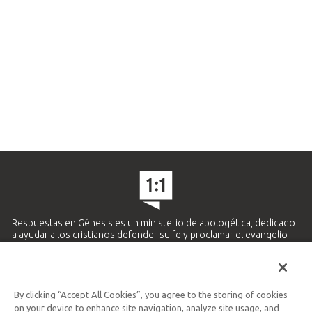
Respuestas en Génesis es un ministerio de apologética, dedicado
a ayudar a los cristianos defender su fe y proclamar el evangelio
de Jesucristo.
APRENDE MÁS
By clicking “Accept All Cookies”, you agree to the storing of cookies
Ministerio Hispano y Latinoamericano
on your device to enhance site navigation, analyze site usage, and