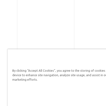
By clicking “Accept All Cookies”, you agree to the storing of cookies
Respuestas en Génesis es un m
device to enhance site navigation, analyze site usage, and assist in o
defender su fe y proclamar el 
marketing efforts.