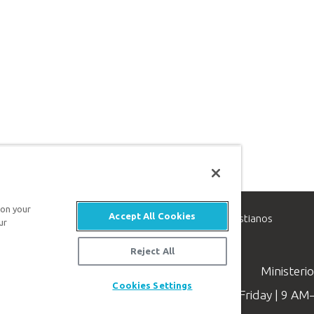
 on your
Accept All Cookies
inisterio de apologética, dedicado a ayudar a los cristianos
ur
evangelio de Jesucristo.
Reject All
Ministeri
Cookies Settings
Available Monday–Friday | 9 A