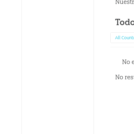
Nuestr
Todo
All Count
No 
No res