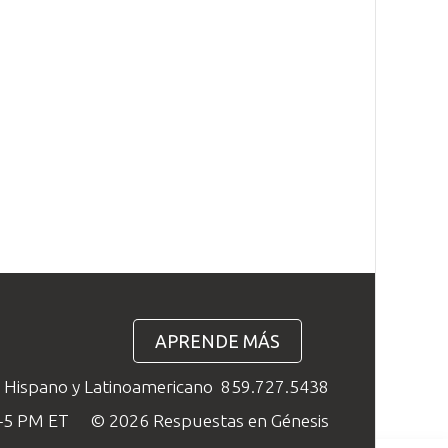
APRENDE MÁS
o Hispano y Latinoamericano
859.727.5438
M–5 PM ET
© 2026 Respuestas en Génesis