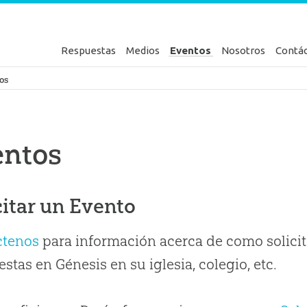
Respuestas
Medios
Eventos
Nosotros
Contá
en Génesis
os
entos
citar un Evento
ctenos
para información acerca de como solicit
stas en Génesis en su iglesia, colegio, etc.