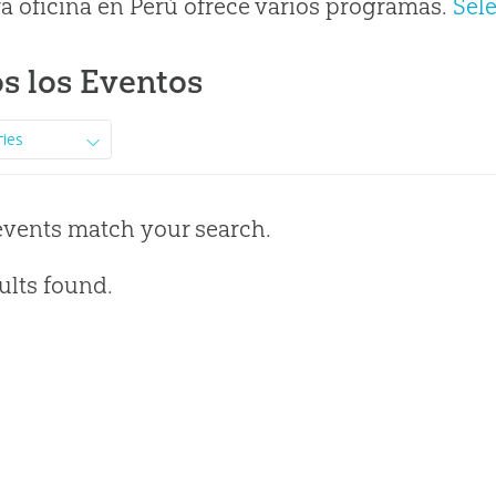
a oficina en Perú ofrece varios programas.
Sel
s los Eventos
ries
events match your search.
ults found.