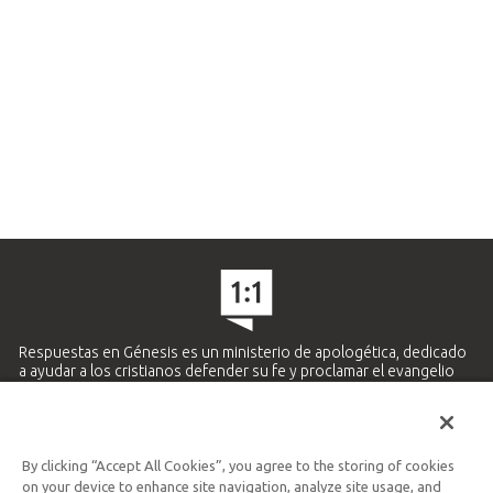
Respuestas en Génesis es un ministerio de apologética, dedicado
a ayudar a los cristianos defender su fe y proclamar el evangelio
de Jesucristo.
APRENDE MÁS
By clicking “Accept All Cookies”, you agree to the storing of cookies
Ministerio Hispano y Latinoamericano
on your device to enhance site navigation, analyze site usage, and