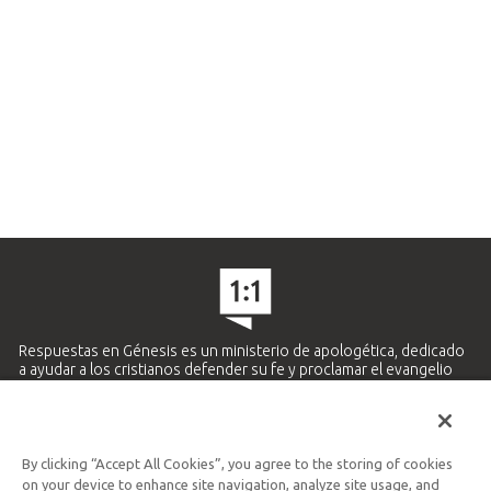
Respuestas en Génesis es un ministerio de apologética, dedicado
a ayudar a los cristianos defender su fe y proclamar el evangelio
de Jesucristo.
APRENDE MÁS
By clicking “Accept All Cookies”, you agree to the storing of cookies
Ministerio Hispano y Latinoamericano
on your device to enhance site navigation, analyze site usage, and