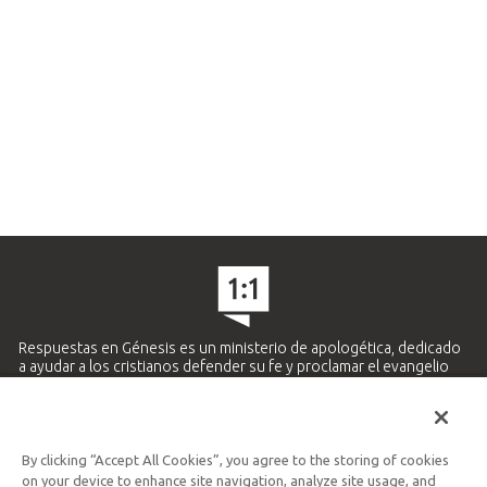
Respuestas en Génesis es un ministerio de apologética, dedicado
a ayudar a los cristianos defender su fe y proclamar el evangelio
de Jesucristo.
APRENDE MÁS
By clicking “Accept All Cookies”, you agree to the storing of cookies
Ministerio Hispano y Latinoamericano
on your device to enhance site navigation, analyze site usage, and