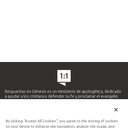
Respuestas en Génesis es un ministerio de apologética, dedicado
a ayudar a los cristianos defender su fe y proclamar el evangelio
de Jesucristo.
APRENDE MÁS
By clicking “Accept All Cookies”, you agree to the storing of cookies
Ministerio Hispano y Latinoamericano
on your device to enhance site navigation, analyze site usage, and