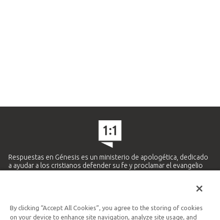
Respuestas en Génesis es un ministerio de apologética, dedicado
a ayudar a los cristianos defender su fe y proclamar el evangelio
de Jesucristo.
APRENDE MÁS
By clicking “Accept All Cookies”, you agree to the storing of cookies
Ministerio Hispano y Latinoamericano
on your device to enhance site navigation, analyze site usage, and