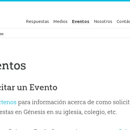
Respuestas
Medios
Eventos
Nosotros
Contá
en Génesis
os
entos
citar un Evento
ctenos
para información acerca de como solicit
stas en Génesis en su iglesia, colegio, etc.