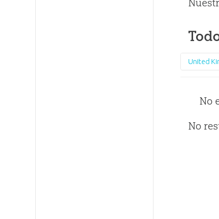
Nuestr
Todo
United K
No 
No res