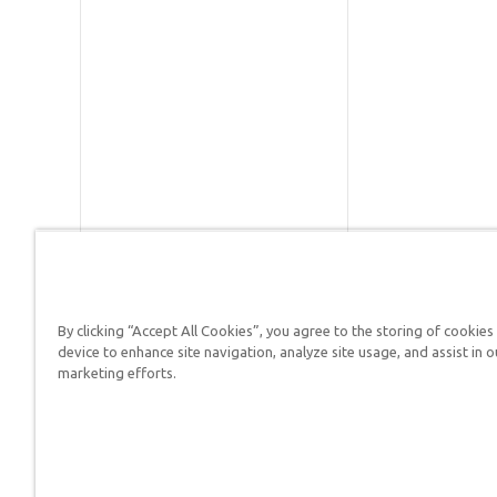
By clicking “Accept All Cookies”, you agree to the storing of cookies
Respuestas en Génesis es un m
device to enhance site navigation, analyze site usage, and assist in o
defender su fe y proclamar el 
marketing efforts.