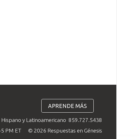
APRENDE MÁS
o Hispano y Latinoamericano
859.727.5438
M–5 PM ET
© 2026 Respuestas en Génesis