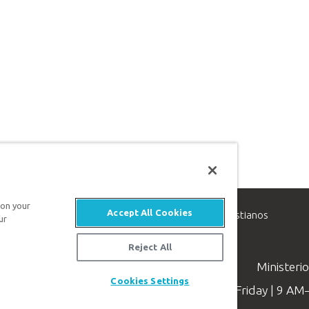
 on your
Accept All Cookies
inisterio de apologética, dedicado a ayudar a los cristianos
ur
evangelio de Jesucristo.
Reject All
Ministeri
Cookies Settings
Available Monday–Friday | 9 A