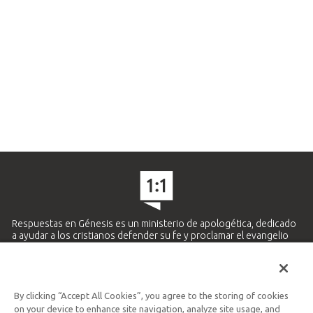
Respuestas en Génesis es un ministerio de apologética, dedicado
a ayudar a los cristianos defender su fe y proclamar el evangelio
de Jesucristo.
APRENDE MÁS
By clicking “Accept All Cookies”, you agree to the storing of cookies
Ministerio Hispano y Latinoamericano
on your device to enhance site navigation, analyze site usage, and