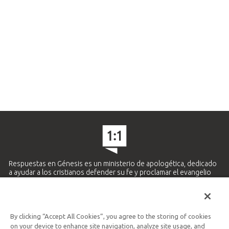
Respuestas en Génesis es un ministerio de apologética, dedicado
a ayudar a los cristianos defender su fe y proclamar el evangelio
de Jesucristo.
APRENDE MÁS
By clicking “Accept All Cookies”, you agree to the storing of cookies
Ministerio Hispano y Latinoamericano
on your device to enhance site navigation, analyze site usage, and