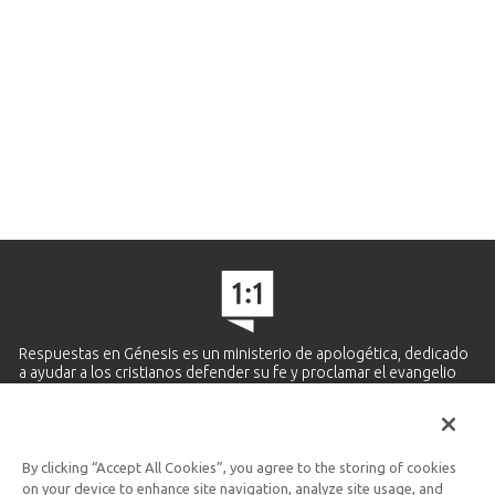
Respuestas en Génesis es un ministerio de apologética, dedicado
a ayudar a los cristianos defender su fe y proclamar el evangelio
de Jesucristo.
APRENDE MÁS
By clicking “Accept All Cookies”, you agree to the storing of cookies
Ministerio Hispano y Latinoamericano
on your device to enhance site navigation, analyze site usage, and