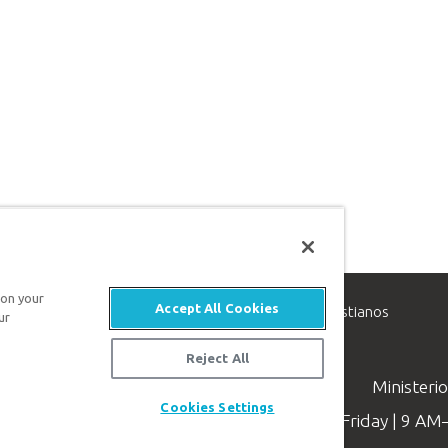
 on your
Accept All Cookies
inisterio de apologética, dedicado a ayudar a los cristianos
ur
evangelio de Jesucristo.
Reject All
Ministeri
Cookies Settings
Available Monday–Friday | 9 A