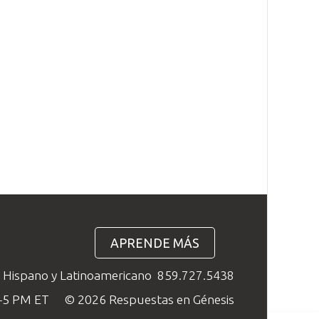
APRENDE MÁS
o Hispano y Latinoamericano
859.727.5438
M–5 PM ET
© 2026 Respuestas en Génesis