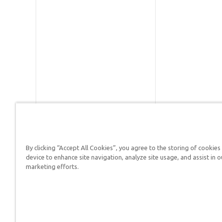
By clicking “Accept All Cookies”, you agree to the storing of cookies
Respuestas en Génesis es un m
device to enhance site navigation, analyze site usage, and assist in o
defender su fe y proclamar el 
marketing efforts.