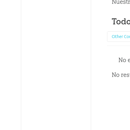
Nuestr
Todo
Other Co
No 
No res