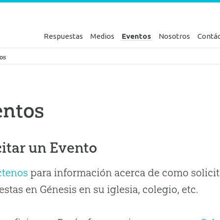
Respuestas
Medios
Eventos
Nosotros
Contá
en Génesis
os
entos
citar un Evento
ctenos
para información acerca de como solicit
stas en Génesis en su iglesia, colegio, etc.