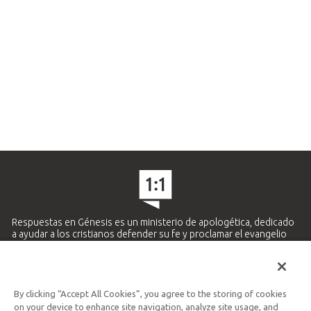
Respuestas en Génesis es un ministerio de apologética, dedicado
a ayudar a los cristianos defender su fe y proclamar el evangelio
de Jesucristo.
APRENDE MÁS
By clicking “Accept All Cookies”, you agree to the storing of cookies
Ministerio Hispano y Latinoamericano
on your device to enhance site navigation, analyze site usage, and