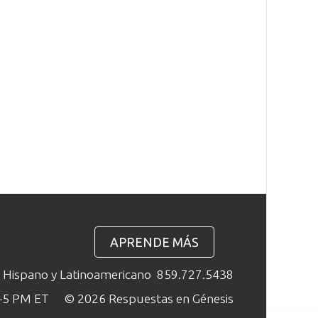
APRENDE MÁS
o Hispano y Latinoamericano
859.727.5438
M–5 PM ET
© 2026 Respuestas en Génesis