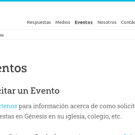
Respuestas
Medios
Eventos
Nosotros
Contá
en Génesis
os
entos
citar un Evento
ctenos
para información acerca de como solicit
stas en Génesis en su iglesia, colegio, etc.