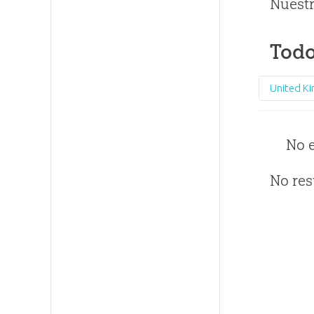
Nuestr
Todo
United K
No 
No res