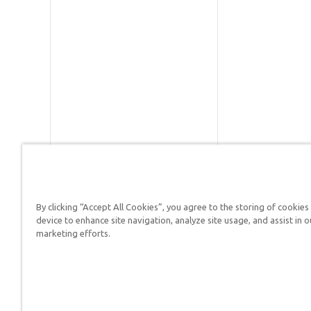
By clicking “Accept All Cookies”, you agree to the storing of cookies
Respuestas en Génesis es un m
device to enhance site navigation, analyze site usage, and assist in o
defender su fe y proclamar el 
marketing efforts.