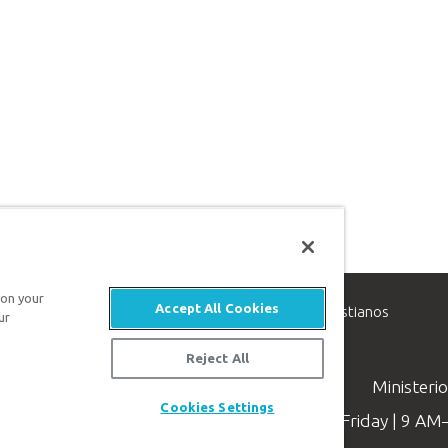
 on your
Accept All Cookies
inisterio de apologética, dedicado a ayudar a los cristianos
ur
evangelio de Jesucristo.
Reject All
Ministeri
Cookies Settings
Available Monday–Friday | 9 A