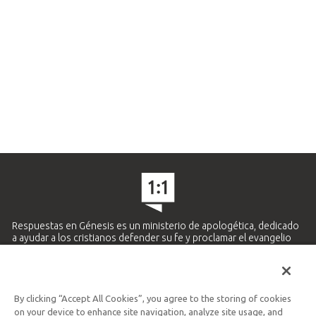
Respuestas en Génesis es un ministerio de apologética, dedicado
a ayudar a los cristianos defender su fe y proclamar el evangelio
de Jesucristo.
APRENDE MÁS
By clicking “Accept All Cookies”, you agree to the storing of cookies
Ministerio Hispano y Latinoamericano
on your device to enhance site navigation, analyze site usage, and