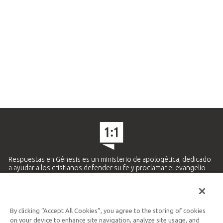
Respuestas en Génesis es un ministerio de apologética, dedicado
a ayudar a los cristianos defender su fe y proclamar el evangelio
de Jesucristo.
APRENDE MÁS
By clicking “Accept All Cookies”, you agree to the storing of cookies
Ministerio Hispano y Latinoamericano
on your device to enhance site navigation, analyze site usage, and