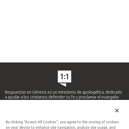
Respuestas en Génesis es un ministerio de apologética, dedicado
a ayudar a los cristianos defender su fe y proclamar el evangelio
de Jesucristo.
APRENDE MÁS
By clicking “Accept All Cookies”, you agree to the storing of cookies
Ministerio Hispano y Latinoamericano
on your device to enhance site navigation, analyze site usage, and