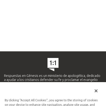
Respuestas en Génesis es un ministerio de apologética, dedicado
a ayudar a los cristianos defender su fe y proclamar el evangelio
de Jesucristo.
APRENDE MÁS
By clicking “Accept All Cookies”, you agree to the storing of cookies
Ministerio Hispano y Latinoamericano
on your device to enhance site navigation, analyze site usage, and