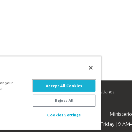
 on your
Accept All Cookies
ur
inisterio de apologética, dedicado a ayudar a los cristianos
evangelio de Jesucristo.
Reject All
Ministeri
Cookies Settings
Available Monday–Friday | 9 A