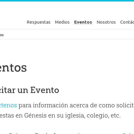
Respuestas
Medios
Eventos
Nosotros
Contá
en Génesis
os
entos
citar un Evento
ctenos
para información acerca de como solicit
stas en Génesis en su iglesia, colegio, etc.