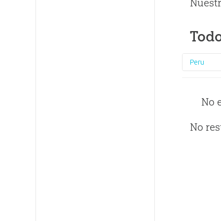
Nuestr
Todo
Peru
No 
No res