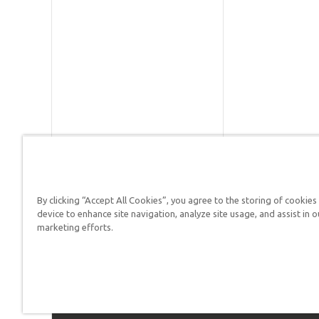
By clicking “Accept All Cookies”, you agree to the storing of cookies
device to enhance site navigation, analyze site usage, and assist in o
Respuestas en Génesis es un m
marketing efforts.
defender su fe y proclamar el 