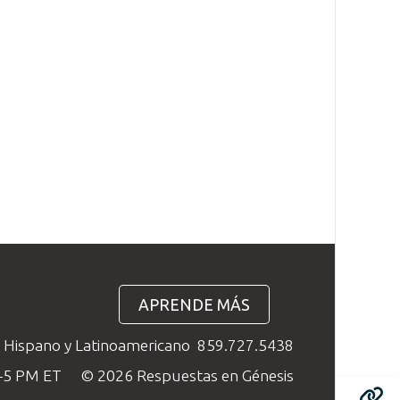
APRENDE MÁS
o Hispano y Latinoamericano
859.727.5438
M–5 PM ET
© 2026 Respuestas en Génesis
Compartir