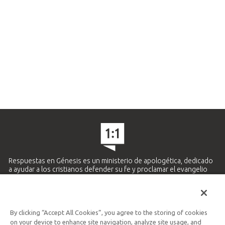
Respuestas en Génesis es un ministerio de apologética, dedicado
a ayudar a los cristianos defender su fe y proclamar el evangelio
de Jesucristo.
APRENDE MÁS
By clicking “Accept All Cookies”, you agree to the storing of cookies
Ministerio Hispano y Latinoamericano
on your device to enhance site navigation, analyze site usage, and