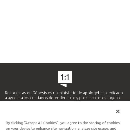
Respuestas en Génesis es un ministerio de apologética, dedicado
a ayudar a los cristianos defender su fe y proclamar el evangelio
de Jesucristo.
APRENDE MÁS
By clicking “Accept All Cookies”, you agree to the storing of cookies
Ministerio Hispano y Latinoamericano
on your device to enhance site navigation, analyze site usage, and