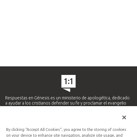
Respuestas en Génesis es un ministerio de apologética, dedicado
a ayudar a los cristianos defender su fe y proclamar el evangelio
de Jesucristo.
APRENDE MÁS
By clicking “Accept All Cookies”, you agree to the storing of cookies
Ministerio Hispano y Latinoamericano
on your device to enhance site navigation, analyze site usage, and