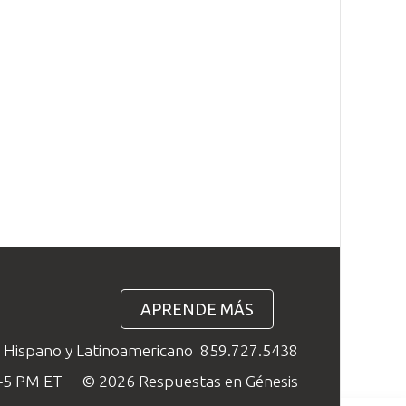
APRENDE MÁS
o Hispano y Latinoamericano
859.727.5438
M–5 PM ET
© 2026 Respuestas en Génesis