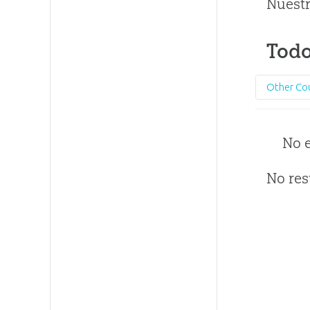
Nuestr
Todo
Other Co
No 
No res