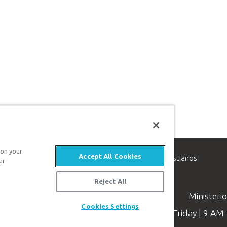
 on your
Accept All Cookies
inisterio de apologética, dedicado a ayudar a los cristianos
ur
evangelio de Jesucristo.
Reject All
Ministeri
Cookies Settings
Available Monday–Friday | 9 A