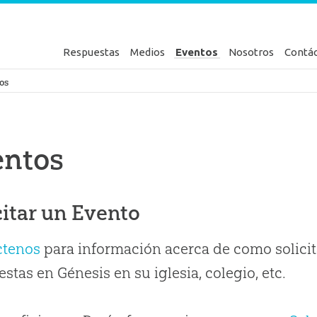
Respuestas
Medios
Eventos
Nosotros
Contá
en Génesis
os
entos
citar un Evento
ctenos
para información acerca de como solicit
stas en Génesis en su iglesia, colegio, etc.