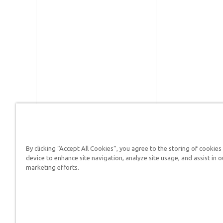
By clicking “Accept All Cookies”, you agree to the storing of cookies
Respuestas en Génesis es un m
device to enhance site navigation, analyze site usage, and assist in o
defender su fe y proclamar el 
marketing efforts.