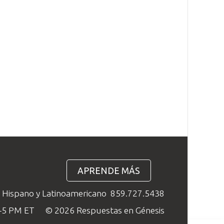
APRENDE MÁS
o Hispano y Latinoamericano
859.727.5438
M–5 PM ET
© 2026 Respuestas en Génesis