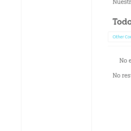
Nuestr
Todo
Other Co
No 
No res