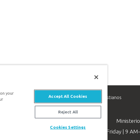
 on your
Accept All Cookies
inisterio de apologética, dedicado a ayudar a los cristianos
ur
evangelio de Jesucristo.
Reject All
Ministeri
Cookies Settings
Available Monday–Friday | 9 A