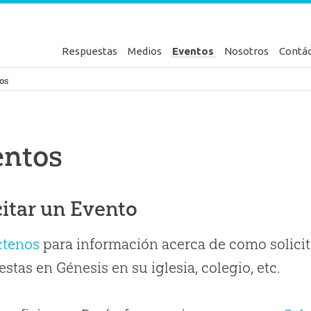
Respuestas
Medios
Eventos
Nosotros
Contá
en Génesis
os
entos
citar un Evento
ctenos
para información acerca de como solicit
stas en Génesis en su iglesia, colegio, etc.