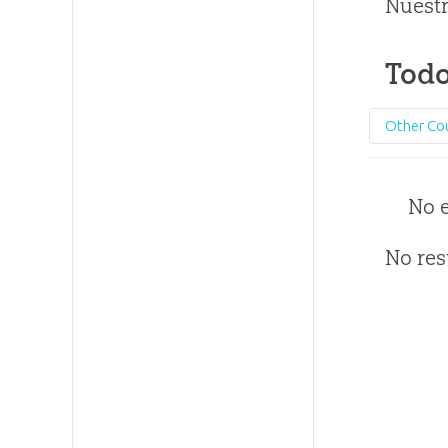
Nuestr
Todo
Other Co
No 
No res