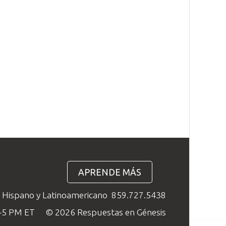
APRENDE MÁS
o Hispano y Latinoamericano
859.727.5438
M–5 PM ET
© 2026 Respuestas en Génesis