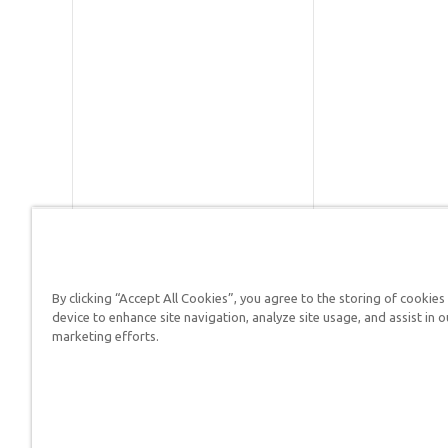
By clicking “Accept All Cookies”, you agree to the storing of cookies
Respuestas en Génesis es un m
device to enhance site navigation, analyze site usage, and assist in o
defender su fe y proclamar el 
marketing efforts.