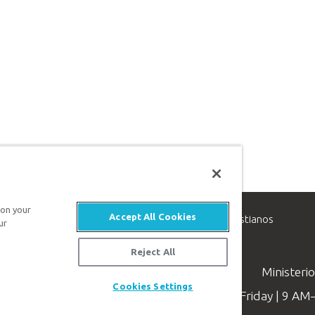
 on your
Accept All Cookies
inisterio de apologética, dedicado a ayudar a los cristianos
ur
evangelio de Jesucristo.
Reject All
Ministeri
Cookies Settings
Available Monday–Friday | 9 A